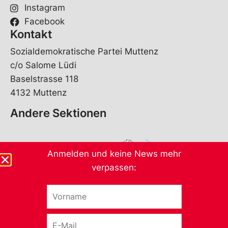
Instagram
Facebook
Kontakt
Sozialdemokratische Partei Muttenz
c/o Salome Lüdi
Baselstrasse 118
4132 Muttenz
Andere Sektionen
Anmelden und keine News mehr
verpassen:
V
o
r
E
n